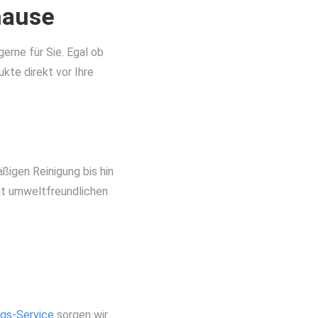
hause
rne für Sie. Egal ob
kte direkt vor Ihre
ßigen Reinigung bis hin
it umweltfreundlichen
gs-Service
sorgen wir